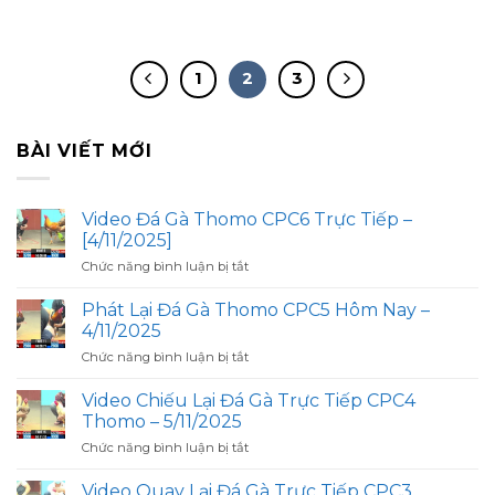
1
2
3
BÀI VIẾT MỚI
Video Đá Gà Thomo CPC6 Trực Tiếp –
[4/11/2025]
ở
Chức năng bình luận bị tắt
Video
Đá
Phát Lại Đá Gà Thomo CPC5 Hôm Nay –
Gà
4/11/2025
Thomo
ở
Chức năng bình luận bị tắt
CPC6
Phát
Trực
Lại
Tiếp
Video Chiếu Lại Đá Gà Trực Tiếp CPC4
Đá
–
Thomo – 5/11/2025
Gà
[4/11/2025]
ở
Chức năng bình luận bị tắt
Thomo
Video
CPC5
Chiếu
Hôm
Video Quay Lại Đá Gà Trực Tiếp CPC3