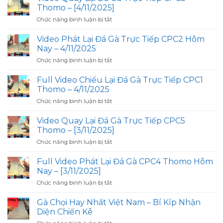
Lại
Nay
Thomo – [4/11/2025]
Đá
–
ở
Chức năng bình luận bị tắt
Gà
4/11/2025
Video
Trực
Quay
Tiếp
Video Phát Lại Đá Gà Trực Tiếp CPC2 Hôm
Lại
CPC4
Nay – 4/11/2025
Đá
Thomo
ở
Chức năng bình luận bị tắt
Gà
–
Video
Trực
5/11/2025
Phát
Tiếp
Full Video Chiếu Lại Đá Gà Trực Tiếp CPC1
Lại
CPC3
Thomo – 4/11/2025
Đá
Thomo
ở
Chức năng bình luận bị tắt
Gà
–
Full
Trực
[4/11/2025]
Video
Tiếp
Video Quay Lại Đá Gà Trực Tiếp CPC5
Chiếu
CPC2
Thomo – [3/11/2025]
Lại
Hôm
ở
Chức năng bình luận bị tắt
Đá
Nay
Video
Gà
–
Quay
Trực
Full Video Phát Lại Đá Gà CPC4 Thomo Hôm
4/11/2025
Lại
Tiếp
Nay – [3/11/2025]
Đá
CPC1
ở
Chức năng bình luận bị tắt
Gà
Thomo
Full
Trực
–
Video
Tiếp
Gà Chọi Hay Nhất Việt Nam – Bí Kíp Nhận
4/11/2025
Phát
CPC5
Diện Chiến Kê
Lại
Thomo
ở