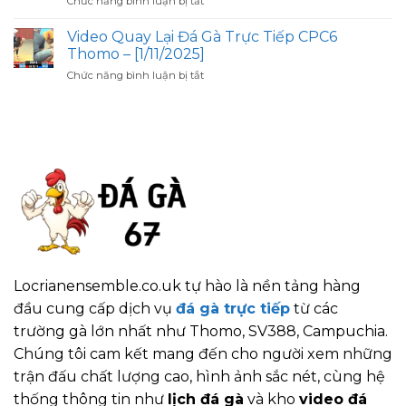
Chức năng bình luận bị tắt
Đá
–
Gà
Gà
[3/11/2025]
Chọi
CPC4
Video Quay Lại Đá Gà Trực Tiếp CPC6
Hay
Thomo
Thomo – [1/11/2025]
Nhất
Hôm
ở
Chức năng bình luận bị tắt
Việt
Nay
Video
Nam
–
Quay
–
[3/11/2025]
Lại
Bí
Đá
Kíp
Gà
Nhận
Trực
Diện
Tiếp
Chiến
CPC6
Kê
Thomo
–
[1/11/2025]
Locrianensemble.co.uk tự hào là nền tảng hàng
đầu cung cấp dịch vụ
đá gà trực tiếp
từ các
trường gà lớn nhất như Thomo, SV388, Campuchia.
Chúng tôi cam kết mang đến cho người xem những
trận đấu chất lượng cao, hình ảnh sắc nét, cùng hệ
thống thông tin như
lịch đá gà
và kho
video đá