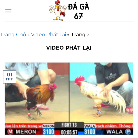
Skip
to
content
Trang Chủ
»
Video Phát Lại
»
Trang 2
VIDEO PHÁT LẠI
01
Th11