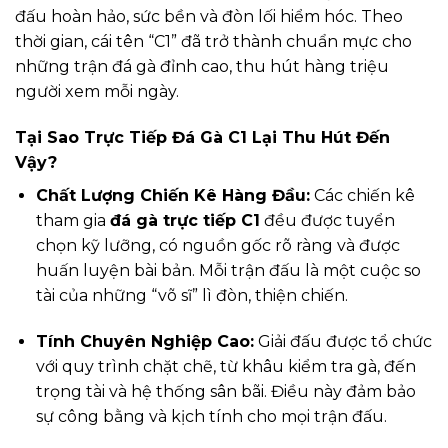
đấu hoàn hảo, sức bền và đòn lối hiểm hóc. Theo
thời gian, cái tên “C1” đã trở thành chuẩn mực cho
những trận đá gà đỉnh cao, thu hút hàng triệu
người xem mỗi ngày.
Tại Sao Trực Tiếp Đá Gà C1 Lại Thu Hút Đến
Vậy?
Chất Lượng Chiến Kê Hàng Đầu:
Các chiến kê
tham gia
đá gà trực tiếp C1
đều được tuyển
chọn kỹ lưỡng, có nguồn gốc rõ ràng và được
huấn luyện bài bản. Mỗi trận đấu là một cuộc so
tài của những “võ sĩ” lì đòn, thiện chiến.
Tính Chuyên Nghiệp Cao:
Giải đấu được tổ chức
với quy trình chặt chẽ, từ khâu kiểm tra gà, đến
trọng tài và hệ thống sân bãi. Điều này đảm bảo
sự công bằng và kịch tính cho mọi trận đấu.