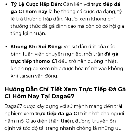
Tỷ Lệ Cược Hấp Dẫn:
Gắn liền với
trực tiếp đá
gà C1 hôm nay
là hệ thống cá cược đa dạng, tỷ
lệ trả thưởng hấp dẫn. Người xem không chỉ
thưởng thức đá gà đỉnh cao mà còn có cơ hội gia
tăng lợi nhuận.
Không Khí Sôi Động:
Với sự dẫn dắt của các
bình luận viên chuyên nghiệp, mỗi trận
đá gà
trực tiếp thomo C1
đều trở nên cuồng nhiệt,
khiến người xem như được hòa mình vào không
khí tại sân vận động.
Hướng Dẫn Chi Tiết Xem Trực Tiếp Đá Gà
C1 Hôm Nay Tại Daga67
Daga67 được xây dựng với sứ mệnh mang đến trải
nghiệm xem
trực tiếp đá gà C1
tốt nhất cho người
hâm mộ. Giao diện thân thiện, đường truyền ổn
định và tốc độ tải trang nhanh chóng là những ưu