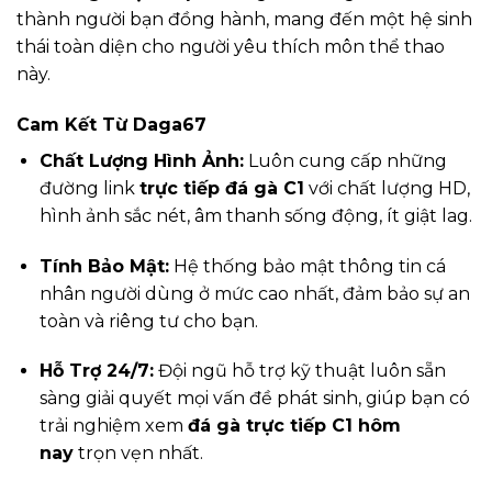
thành người bạn đồng hành, mang đến một hệ sinh
thái toàn diện cho người yêu thích môn thể thao
này.
Cam Kết Từ Daga67
Chất Lượng Hình Ảnh:
Luôn cung cấp những
đường link
trực tiếp đá gà C1
với chất lượng HD,
hình ảnh sắc nét, âm thanh sống động, ít giật lag.
Tính Bảo Mật:
Hệ thống bảo mật thông tin cá
nhân người dùng ở mức cao nhất, đảm bảo sự an
toàn và riêng tư cho bạn.
Hỗ Trợ 24/7:
Đội ngũ hỗ trợ kỹ thuật luôn sẵn
sàng giải quyết mọi vấn đề phát sinh, giúp bạn có
trải nghiệm xem
đá gà trực tiếp C1 hôm
nay
trọn vẹn nhất.