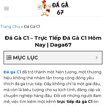
Skip
to
content
Trang Chủ
»
Đá Gà C1
Đá Gà C1 – Trực Tiếp Đá Gà C1 Hôm
Nay | Daga67
MỤC LỤC
Đá gà C1
đã trở thành một hiện tượng, một thương
hiệu không thể nhầm lẫn trong cộng đồng yêu
thích đá gà trực tiếp. Đây không chỉ là một giải đấu,
mà còn là biểu tượng cho sự kịch tính, đẳng cấp và
chuyên nghiệp hàng đầu. Đối với những người đam
mê, việc tìm kiếm một kênh
trực tiếp đá gà C1
ổn