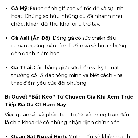
Gà Mỹ:
Được đánh giá cao về tốc độ và sự linh
hoạt. Chúng sở hữu những cú đá nhanh như
chớp, khiến đối thủ khó lòng trở tay.
Gà Asil (Ấn Độ):
Dòng gà có sức chiến đấu
ngoan cường, bản tính lì đòn và sở hữu những
đòn đánh hiểm hóc.
Gà Thái:
Cân bằng giữa sức bền và kỹ thuật,
thường có lối đá thông minh và biết cách khai
thác điểm yếu của đối phương.
Bí Quyết “Bắt Kèo” Từ Chuyên Gia Khi Xem Trực
Tiếp Đá Gà C1 Hôm Nay
Việc quan sát và phân tích trước và trong trận đấu
là chìa khóa để có những nhận định chính xác.
Quan Sát Ngoại Hình:
Một chiến kê khỏe mạnh