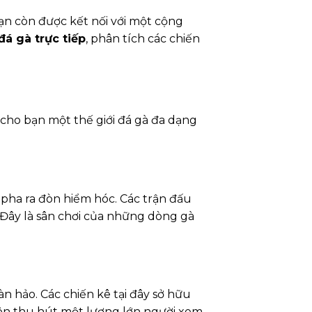
ạn còn được kết nối với một cộng
á gà trực tiếp
, phân tích các chiến
 cho bạn một thế giới đá gà đa dạng
 pha ra đòn hiểm hóc. Các trận đấu
. Đây là sân chơi của những dòng gà
n hảo. Các chiến kê tại đây sở hữu
ôn thu hút một lượng lớn người xem