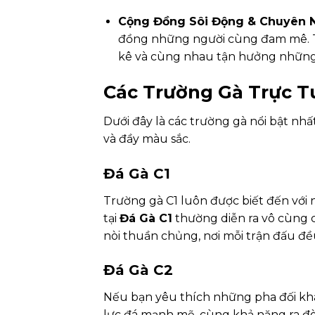
Cộng Đồng Sôi Động & Chuyên N
đồng những người cùng đam mê. Tại
kê và cùng nhau tận hưởng những 
Các Trường Gà Trực T
Dưới đây là các trường gà nổi bật nh
và đầy màu sắc.
Đá Gà C1
Trường gà C1 luôn được biết đến với 
tại
Đá Gà C1
thường diễn ra vô cùng că
nòi thuần chủng, nơi mỗi trận đấu đ
Đá Gà C2
Nếu bạn yêu thích những pha đối kh
lực đá mạnh mẽ, cùng khả năng ra 