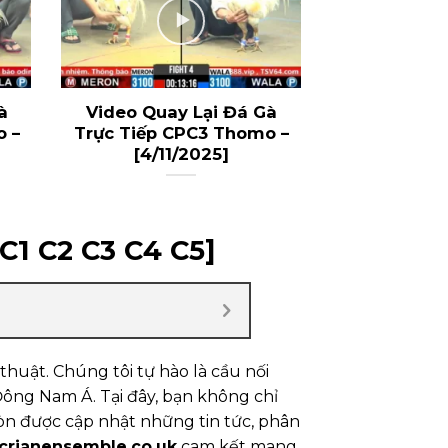
à
Video Quay Lại Đá Gà
 –
Trực Tiếp CPC3 Thomo –
[4/11/2025]
C1 C2 C3 C4 C5]
huật. Chúng tôi tự hào là cầu nối
Đông Nam Á. Tại đây, bạn không chỉ
n được cập nhật những tin tức, phân
crianensemble.co.uk
cam kết mang