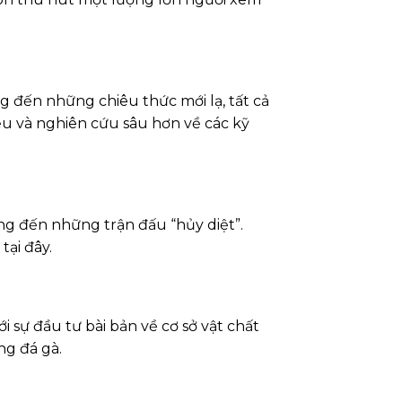
ng đến những chiêu thức mới lạ, tất cả
ểu và nghiên cứu sâu hơn về các kỹ
g đến những trận đấu “hủy diệt”.
ại đây.
 sự đầu tư bài bản về cơ sở vật chất
ng đá gà.