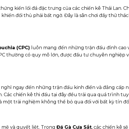
chứng kiến lối đá đặc trưng của các chiến kê Thái Lan. C
hiến đối thủ phải bất ngờ. Đây là sân chơi đầy thử thá
uchia (CPC)
luôn mang đến những trận đấu đỉnh cao v
CPC thường có quy mô lớn, được đầu tư chuyên nghiệp 
ta nghĩ ngay đến những trận đấu kinh điển và đẳng cấp n
. Các chiến kê thi đấu tại đây đều trải qua quá trình t
 một trải nghiệm không thể bỏ qua đối với bất kỳ tín đồ
 mẽ và quyết liệt. Trong
Đá Gà Cựa Sắt
, các chiến kê s