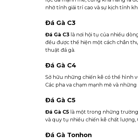
nhờ tính giải trí cao và sự kịch tính k
Đá Gà C3
Đá Gà C3
là nơi hội tụ của nhiều dòn
đều được thể hiện một cách chân thự
thuật đá gà.
Đá Gà C4
Sở hữu những chiến kê có thể hình vư
Các pha va chạm mạnh mẽ và những cú
Đá Gà C5
Đá Gà C5
là một trong những trường g
và quy tụ nhiều chiến kê chất lượng,
Đá Gà Tonhon