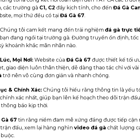
n, các trường gà
C1, C2
đầy kịch tính, cho đến
Đá Gà Ca
site, mọi thứ đều có tại
Đá Gà 67
.
Chúng tôi cam kết mang đến trải nghiệm
đá gà trực ti
n đang ngồi tại trường gà. Đường truyền ổn định, tốc đ
t kỳ khoảnh khắc mãn nhãn nào.
Lúc, Mọi Nơi:
Website của
Đá Gà 67
được thiết kế tối ư
t, giao diện luôn thân thiện, dễ dàng thao tác chỉ với và
à
trở nên vô cùng đơn giản và nhanh chóng.
ục & Chính Xác:
Chúng tôi hiểu rằng thông tin là yếu t
chính xác nhất, giúp bạn lên kế hoạch theo dõi trận đấ
 thông báo kịp thời.
 Gà 67
tin rằng niềm đam mê xứng đáng được tiếp cận m
 trận đấu, xem lại hàng nghìn
video đá gà
chất lượng c
 buộc.