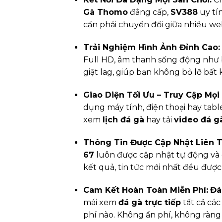
Gà Thomo
đẳng cấp,
SV388
uy tí
cần phải chuyển đổi giữa nhiều web
Trải Nghiệm Hình Ảnh Đỉnh Cao:
Full HD, âm thanh sống động như bạ
giật lag, giúp bạn không bỏ lỡ bấ
Giao Diện Tối Ưu – Truy Cập Mọi 
dụng máy tính, điện thoại hay table
xem
lịch đá gà
hay tải
video đá g
Thông Tin Được Cập Nhật Liên T
67
luôn được cập nhật tự động và 
kết quả, tin tức mới nhất đều được
Cam Kết Hoàn Toàn Miễn Phí:
Đá
mái xem
đá gà trực tiếp
tất cả các
phí nào. Không ẩn phí, không ràng